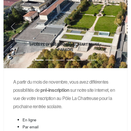
Précedent
Suivan
LYCÉE PROFESSIONNEL LA CHARTREUSE-
PARADIS
A partir du mois de novembre, vous avez différentes
possibilités de
pré-inscription
sur notre site internet, en
vue de votre inscription au Pôle La Chartreuse pour la
prochaine rentrée scolaire.
En ligne
Par email