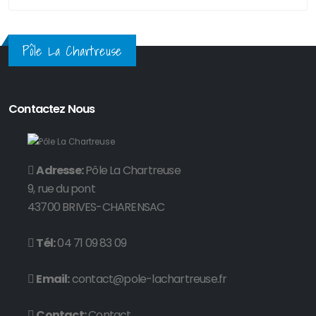
Pôle La Chartreuse
Contactez Nous
Adresse:
Pôle La Chartreuse
9, rue du pont
43700 BRIVES-CHARENSAC
Tél:
04 71 09 83 09
Email:
contact@pole-lachartreuse.fr
Contact:
Contact