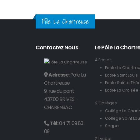
Pôle La Chartreuse
Contactez Nous
Le Pôle La Chartre
4 Ecoles
Ecole La Chartre
Adresse:
Pôle La
Ecole Saint Louis
Chartreuse
Ecole Sainte Thé
9, rue du pont
Ecole La Croisée
43700 BRIVES-
2 Collèges
CHARENSAC
Collège La Chart
Collège Saint Lou
Tél:
04 71 09 83
Segpa
09
2 Lycées