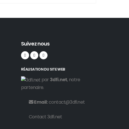
Suivez nous
RÉALISATION DU SITE WEB
par
3dfi.net
, notre
partenaire.
Email:
contact@3dfi.net
Contact 3dfi.net