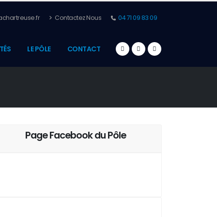
chartreuse.fr
Contactez Nous
04 71 09 83 09
TÉS
LE PÔLE
CONTACT
Page Facebook du Pôle