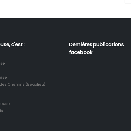
use, c'est :
Dernières publications
facebook
use
rèse
 des Chemins (Beaulieu)
reuse
is