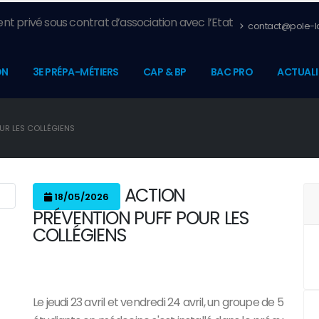
nt privé sous contrat d’association avec l’Etat
contact@pole-la
ON
3E PRÉPA-MÉTIERS
CAP & BP
BAC PRO
ACTUALI
UR LES COLLÉGIENS
ACTION
18/05/2026
PRÉVENTION PUFF POUR LES
COLLÉGIENS
Le jeudi 23 avril et vendredi 24 avril, un groupe de 5